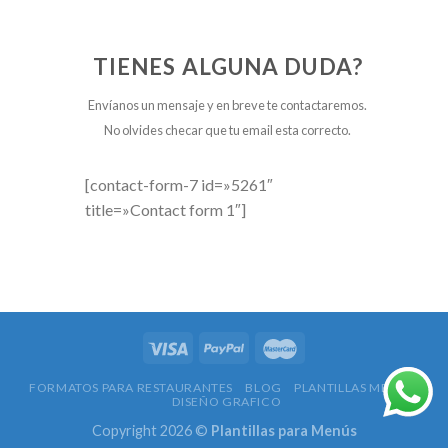
TIENES ALGUNA DUDA?
Envíanos un mensaje y en breve te contactaremos.
No olvides checar que tu email esta correcto.
[contact-form-7 id=»5261″
title=»Contact form 1″]
FORMATOS PARA RESTAURANTES
BLOG
PLANTILLAS MENUS
DISEÑO GRAFICO
Copyright 2026 ©
Plantillas para Menús