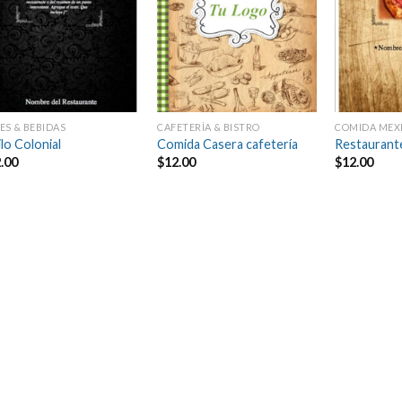
ES & BEBIDAS
CAFETERÍA & BISTRO
COMIDA MEX
ilo Colonial
Comida Casera cafetería
Restaurant
.00
$
12.00
$
12.00