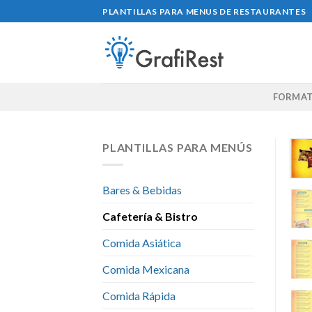
Skip
PLANTILLAS PARA MENUS DE RESTAURANTES
to
content
FORMAT
PLANTILLAS PARA MENÚS
Bares & Bebidas
Cafetería & Bistro
Comida Asiática
Comida Mexicana
Comida Rápida