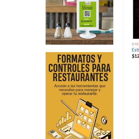
CAFETERÍA & BISTRO
MARISCOS SEAFOOD
BAR
Food Truck
Menú Marino
Est
$
12.00
$
12.00
$
12