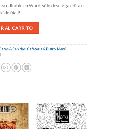
ea editable en Word, sólo descarga edita e
sí de fácil!
R AL CARRITO
Bares & Bebidas
,
Cafetería & Bistro
,
Menú
l