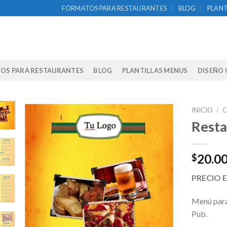
FORMATOS PARA RESTAURANTES
BLOG
PLANT
OS PARA RESTAURANTES
BLOG
PLANTILLAS MENUS
DISEÑO 
INICIO
/
C
Resta
20.0
$
PRECIO 
Menú para
Pub.