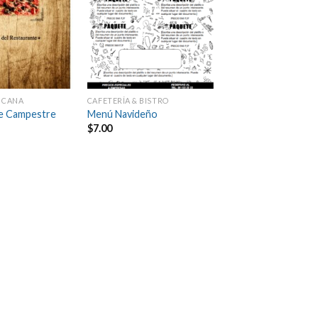
ICANA
CAFETERÍA & BISTRO
e Campestre
Menú Navideño
$
7.00